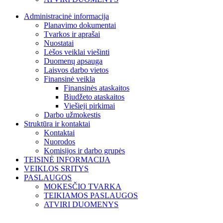
Administracinė informacija
Planavimo dokumentai
Tvarkos ir aprašai
Nuostatai
Lėšos veiklai viešinti
Duomenų apsauga
Laisvos darbo vietos
Finansinė veikla
Finansinės ataskaitos
Biudžeto ataskaitos
Viešieji pirkimai
Darbo užmokestis
Struktūra ir kontaktai
Kontaktai
Nuorodos
Komisijos ir darbo grupės
TEISINĖ INFORMACIJA
VEIKLOS SRITYS
PASLAUGOS
MOKESČIO TVARKA
TEIKIAMOS PASLAUGOS
ATVIRI DUOMENYS