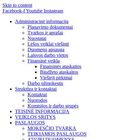
Skip to content
Facebook-f
Youtube
Instagram
Administracinė informacija
Planavimo dokumentai
Tvarkos ir aprašai
Nuostatai
Lėšos veiklai viešinti
Duomenų apsauga
Laisvos darbo vietos
Finansinė veikla
Finansinės ataskaitos
Biudžeto ataskaitos
Viešieji pirkimai
Darbo užmokestis
Struktūra ir kontaktai
Kontaktai
Nuorodos
Komisijos ir darbo grupės
TEISINĖ INFORMACIJA
VEIKLOS SRITYS
PASLAUGOS
MOKESČIO TVARKA
TEIKIAMOS PASLAUGOS
ATVIRI DUOMENYS